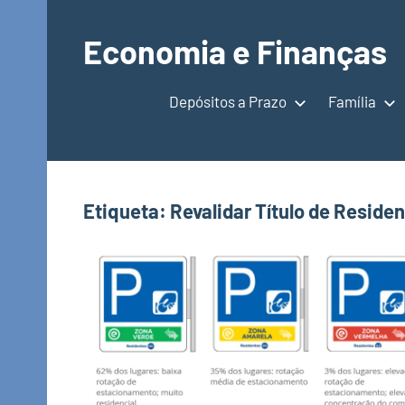
Saltar
para
Economia e Finanças
o
Depósitos
conteúdo
a
Depósitos a Prazo
Família
Prazo,
IRS,
Finanças
Pessoais,
Etiqueta:
Revalidar Título de Reside
Calendários