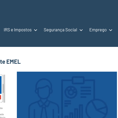
IRS e Impostos
Segurança Social
Emprego
nte EMEL