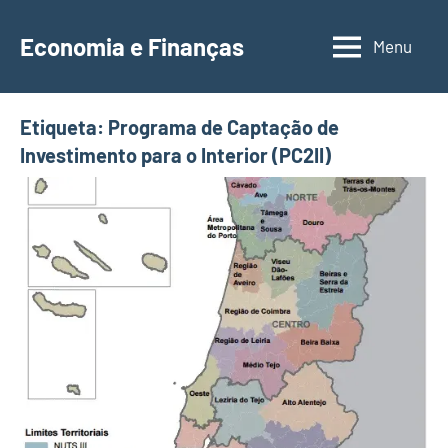
Saltar
para
Economia e Finanças
Menu
Depósitos
o
a
conteúdo
Prazo,
Etiqueta:
Programa de Captação de
IRS,
Investimento para o Interior (PC2II)
Finanças
Pessoais,
Calendários