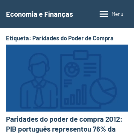
Saltar
para
Economia e Finanças
Menu
Depósitos
o
a
conteúdo
Prazo,
Etiqueta:
Paridades do Poder de Compra
IRS,
Finanças
Pessoais,
Calendários
Paridades do poder de compra 2012:
PIB português representou 76% da