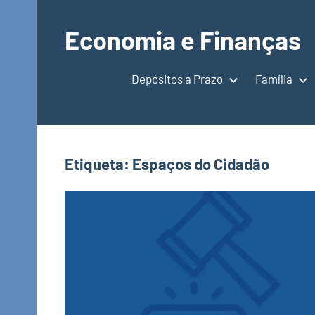
Saltar
para
Economia e Finanças
o
Depósitos
conteúdo
a
Depósitos a Prazo
Família
Prazo,
IRS,
Finanças
Pessoais,
Etiqueta:
Espaços do Cidadão
Calendários