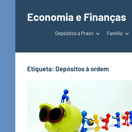
Saltar
para
Economia e Finanças
o
Depósitos
conteúdo
a
Depósitos a Prazo
Família
Prazo,
IRS,
Finanças
Pessoais,
Etiqueta:
Depósitos à ordem
Calendários