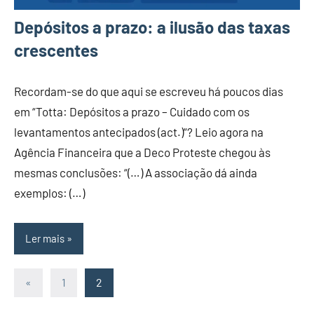
Depósitos a prazo: a ilusão das taxas
crescentes
Recordam-se do que aqui se escreveu há poucos dias
em “Totta: Depósitos a prazo – Cuidado com os
levantamentos antecipados (act.)“? Leio agora na
Agência Financeira que a Deco Proteste chegou às
mesmas conclusões: “(…) A associação dá ainda
exemplos: (…)
Ler mais
Paginação
Artigos
«
1
2
anteriores
dos