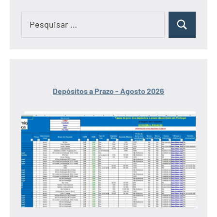
conteúdos
Pesquisar
Pesquisar
por:
Depósitos a Prazo - Agosto 2026