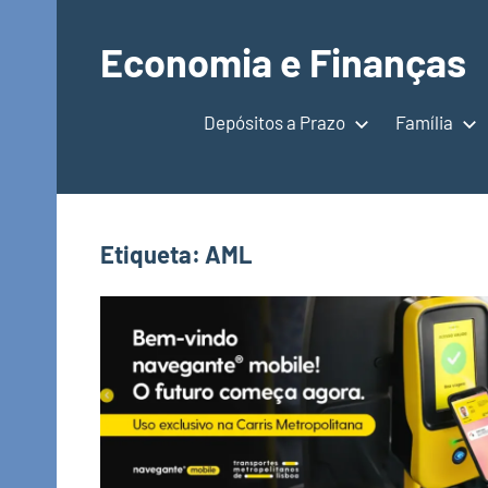
Saltar
para
Economia e Finanças
o
Depósitos
conteúdo
a
Depósitos a Prazo
Família
Prazo,
IRS,
Finanças
Pessoais,
Etiqueta:
AML
Calendários