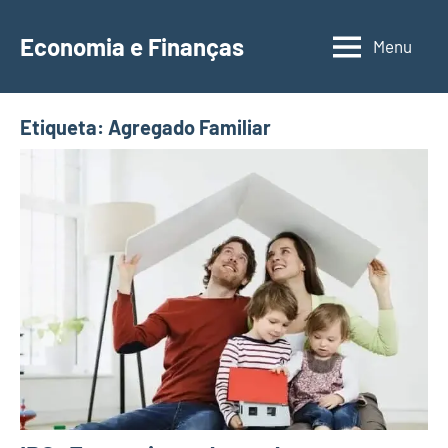
Saltar
para
Economia e Finanças
Menu
Depósitos
o
a
conteúdo
Prazo,
Etiqueta:
Agregado Familiar
IRS,
Finanças
Pessoais,
Calendários