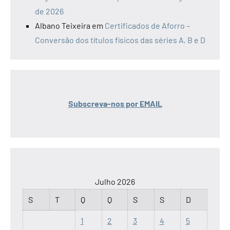
de 2026
Albano Teixeira
em
Certificados de Aforro –
Conversão dos títulos físicos das séries A, B e D
Subscreva-nos por EMAIL
Julho 2026
S
T
Q
Q
S
S
D
1
2
3
4
5