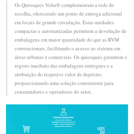
Os Quiosques Volta® complementam a rede de
recolha, oferecendo um ponto de entrega adicional
em locais de grande circulação. Estas unidades
compactas e automatizadas permitem a devolução de
embalagens em maior quantidade do que as RVM
convencionais, facilitando o acesso ao sistema em
áreas urbanas e comerciais. Os quiosques garantem o
registo imediato das embalagens entregues e a
atribuição do respetivo valor de depósito,
proporcionando uma solução conveniente para
consumidores e operadores do setor.