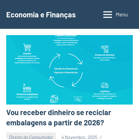
Saltar
para
Economia e Finanças
Menu
Depósitos
o
a
conteúdo
Prazo,
IRS,
Finanças
Pessoais,
Calendários
Vou receber dinheiro se reciclar
embalagens a partir de 2026?
Direito do Consumidor
4 Novembro, 2025