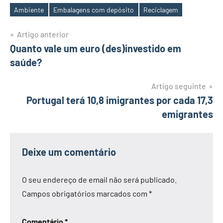
Ambiente
Embalagens com depósito
Reciclagem
Etiquetas
Navegação
Artigo anterior
Quanto vale um euro (des)investido em
de
saúde?
artigos
Artigo seguinte
Portugal terá 10,8 imigrantes por cada 17,3
emigrantes
Deixe um comentário
O seu endereço de email não será publicado.
Campos obrigatórios marcados com
*
Comentário
*