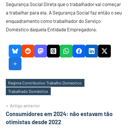
Segurança Social Direta que o trabalhador vai começar
a trabalhar para ela. A Segurança Social faz então o seu
enquadramento como trabalhador do Serviço
Doméstico daquela Entidade Empregadora.
Regime Contributivo Trabalho Doméstico
Etiquetas
Trabalhado Doméstico
Navegação
Artigo anterior
Consumidores em 2024: não estavam tão
de
otimistas desde 2022
artigos