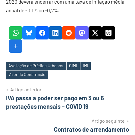
2020 deverá encerrar com uma taxa de inflação média
anual de -0,1% ou -0,2%.
Avaliação de Prédios Urbanos
CIMI
IMI
Etiquetas
Valor de Construção
Navegação
Artigo anterior
IVA passa a poder ser pago em 3 ou 6
de
prestações mensais – COVID 19
artigos
Artigo seguinte
Contratos de arrendamento