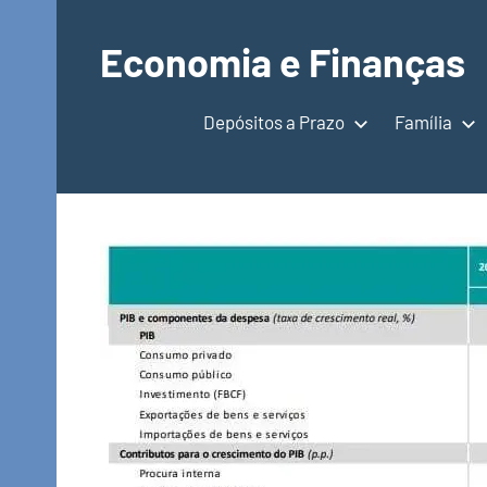
Saltar
para
Economia e Finanças
o
Depósitos
conteúdo
a
Depósitos a Prazo
Família
Prazo,
IRS,
Finanças
Pessoais,
Calendários