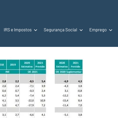
IRS e Impostos
Segurança Social
Emprego