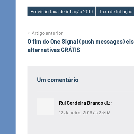
Previsão taxa de inflação 2019
Taxa de Inflação
Etiquetas
Navegação
Artigo anterior
O fim do One Signal (push messages) eis
de
alternativas GRÁTIS
artigos
Um comentário
Rui Cerdeira Branco
diz:
12 Janeiro, 2019 às 23:03