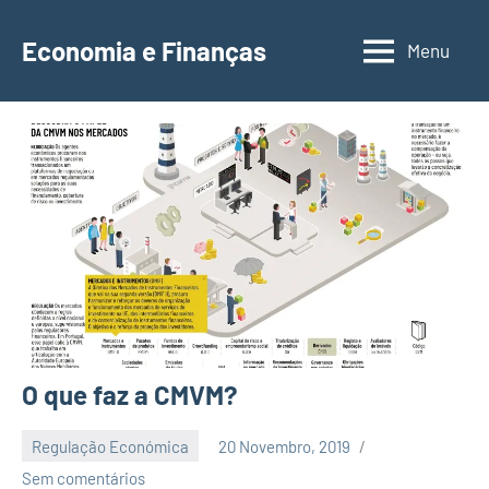
Saltar
para
Economia e Finanças
Menu
Depósitos
o
a
conteúdo
Prazo,
IRS,
Finanças
Pessoais,
Calendários
O que faz a CMVM?
Regulação Económica
20 Novembro, 2019
EcoFin
Sem comentários