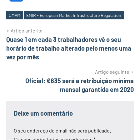
CMVM
EMIR - European Market Infrastructure Regulation
Etiquetas
Navegação
Artigo anterior
Quase 1 em cada 3 trabalhadores vê o seu
de
horário de trabalho alterado pelo menos uma
artigos
vez por mês
Artigo seguinte
Oficial: €635 será a retribuição mínima
mensal garantida em 2020
Deixe um comentário
O seu endereço de email não será publicado.
Campos obrigatórios marcados com
*