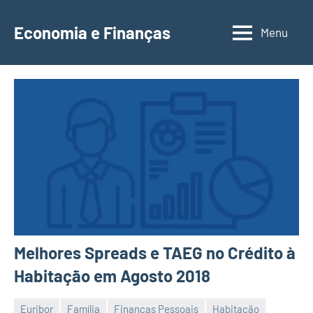
Saltar
para
Economia e Finanças
Menu
Depósitos
o
a
conteúdo
Prazo,
IRS,
Finanças
Pessoais,
Calendários
Melhores Spreads e TAEG no Crédito à
Habitação em Agosto 2018
Euribor
Família
Finanças Pessoais
Habitação