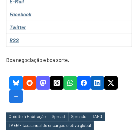
E-Mail
Facebook
Twitter
RSS
Boa negociação e boa sorte.
Crédito à Habitação
Spread
Spreads
TAEG
Etiquetas
TAEG - taxa anual de encargos efetiva global