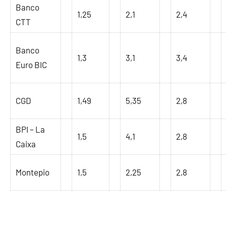
Banco
1,25
2,1
2,4
CTT
Banco
1,3
3,1
3,4
Euro BIC
CGD
1,49
5,35
2,8
BPI – La
1,5
4,1
2,8
Caixa
Montepio
1,5
2,25
2,8