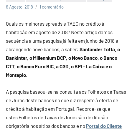
Economia
6 Agosto, 2018
1 comentário
e
Finanças
Quais os melhores spreads e TAEG no crédito à
habitação em agosto de 2018? Neste artigo damos
sequência a uma pesquisa já feita em junho de 2018 e
abrangendo nove bancos, a saber:
Santander Totta, o
Bankinter, o Millennium BCP, o Novo Banco, o Banco
CTT, o Banco Euro BIC, a CGD, o BPI – La Caixa e o
Montepio
.
A pesquisa baseou-se na consulta aos Folhetos de Taxas
de Juros deste bancos no que diz respeito à oferta de
crédito à habitação em Portugal. Recorde-se que
estes Folhetos de Taxas de Juros são de difusão
obrigatória nos sítios dos bancos e no
Portal do Cliente