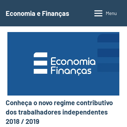
Saltar
para
Economia e Finanças
Menu
Depósitos
o
a
conteúdo
Prazo,
IRS,
Finanças
Pessoais,
Calendários
Conheça o novo regime contributivo
dos trabalhadores independentes
2018 / 2019