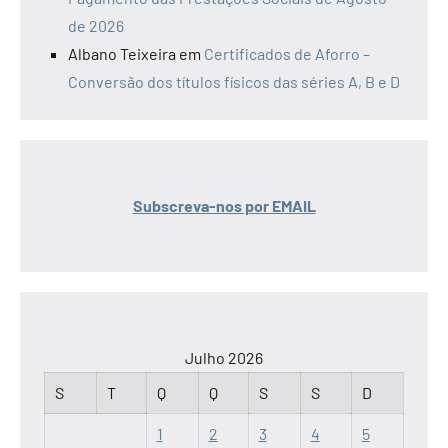
de 2026
Albano Teixeira
em
Certificados de Aforro –
Conversão dos títulos físicos das séries A, B e D
Subscreva-nos por EMAIL
Julho 2026
S
T
Q
Q
S
S
D
1
2
3
4
5