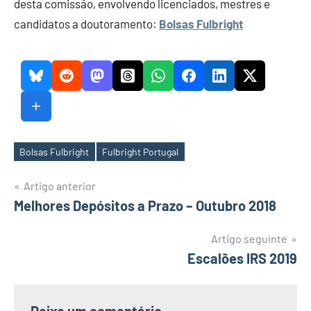
desta comissão, envolvendo licenciados, mestres e
candidatos a doutoramento:
Bolsas Fulbright
Bolsas Fulbright
Fulbright Portugal
Etiquetas
Navegação
Artigo anterior
Melhores Depósitos a Prazo – Outubro 2018
de
artigos
Artigo seguinte
Escalões IRS 2019