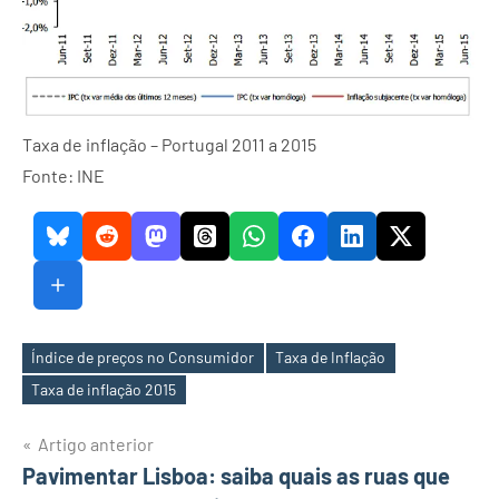
Taxa de inflação – Portugal 2011 a 2015
Fonte: INE
Índice de preços no Consumidor
Taxa de Inflação
Etiquetas
Taxa de inflação 2015
Navegação
Artigo anterior
Pavimentar Lisboa: saiba quais as ruas que
de