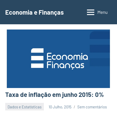
Saltar
para
Economia e Finanças
Menu
Depósitos
o
a
conteúdo
Prazo,
IRS,
Finanças
Pessoais,
Calendários
Taxa de inflação em junho 2015: 0%
Dados e Estatísticas
10 Julho, 2015
Sem comentários
Economia
e