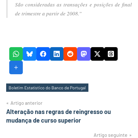
São consideradas as transações e posições de final
de trimestre a partir de 2008.”
Boletim Estatístico do Banco de Portugal
Etiquetas
Navegação
Artigo anterior
Alteração nas regras de reingresso ou
de
mudança de curso superior
artigos
Artigo seguinte