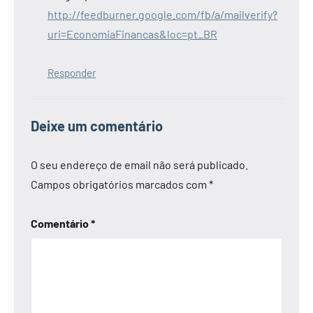
http://feedburner.google.com/fb/a/mailverify?
uri=EconomiaFinancas&loc=pt_BR
Responder
Deixe um comentário
O seu endereço de email não será publicado.
Campos obrigatórios marcados com
*
Comentário
*