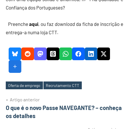
Confiança dos Portugueses?
Preenche
aqui
, ou faz
download
da ficha de inscrição e
entrega-a numa loja CTT.
Oferta de emprego
Recrutamento CTT
Etiquetas
Navegação
Artigo anterior
O que é o novo Passe NAVEGANTE? – conheça
de
os detalhes
artigos