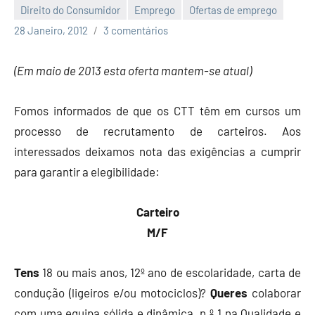
Direito do Consumidor
Emprego
Ofertas de emprego
Economia
28 Janeiro, 2012
3 comentários
e
Finanças
(Em maio de 2013 esta oferta mantem-se atual)
Fomos informados de que os CTT têm em cursos um
processo de recrutamento de carteiros. Aos
interessados deixamos nota das exigências a cumprir
para garantir a elegibilidade:
Carteiro
M/F
Tens
18 ou mais anos, 12º ano de escolaridade, carta de
condução (ligeiros e/ou motociclos)?
Queres
colaborar
com uma equipa sólida e dinâmica, n.º 1 na Qualidade e