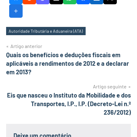
Autoridade Tributária e Aduaneira (ATA)
Etiquetas
Navegação
Artigo anterior
Quais os benefícios e deduções fiscais em
de
aplicáveis a rendimentos de 2012 e a declarar
artigos
em 2013?
Artigo seguinte
Eis que nasceu o Instituto da Mobilidade e dos
Transportes, I.P., I.P. (Decreto-Lei n.º
236/2012)
Deixe um comentário