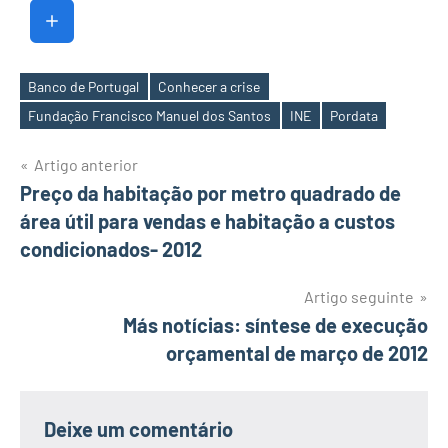
Banco de Portugal
Conhecer a crise
Etiquetas
Fundação Francisco Manuel dos Santos
INE
Pordata
Navegação
Artigo anterior
Preço da habitação por metro quadrado de
de
área útil para vendas e habitação a custos
artigos
condicionados- 2012
Artigo seguinte
Más notícias: síntese de execução
orçamental de março de 2012
Deixe um comentário