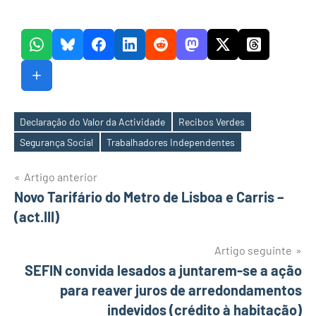
Declaração do Valor da Actividade
Recibos Verdes
Etiquetas
Segurança Social
Trabalhadores Independentes
Navegação
Artigo anterior
Novo Tarifário do Metro de Lisboa e Carris –
de
(act.III)
artigos
Artigo seguinte
SEFIN convida lesados a juntarem-se a ação
para reaver juros de arredondamentos
indevidos (crédito à habitação)