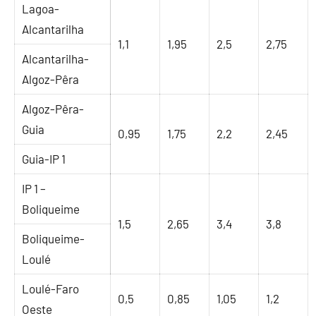
Lagoa-
Alcantarilha
1,1
1,95
2,5
2,75
Alcantarilha-
Algoz-Pêra
Algoz-Pêra-
Guia
0,95
1,75
2,2
2,45
Guia-IP 1
IP 1 –
Boliqueime
1,5
2,65
3,4
3,8
Boliqueime-
Loulé
Loulé-Faro
0,5
0,85
1,05
1,2
Oeste