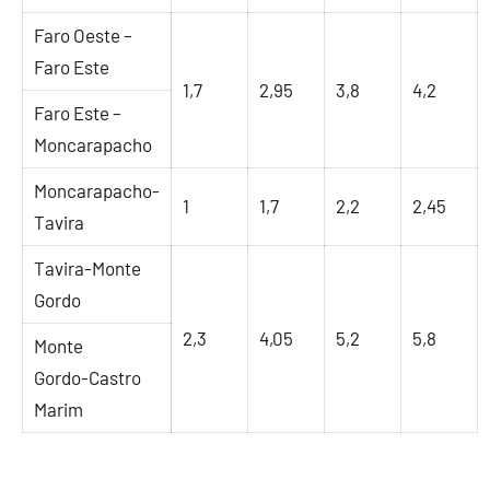
Faro Oeste –
Faro Este
1,7
2,95
3,8
4,2
Faro Este –
Moncarapacho
Moncarapacho-
1
1,7
2,2
2,45
Tavira
Tavira-Monte
Gordo
2,3
4,05
5,2
5,8
Monte
Gordo-Castro
Marim