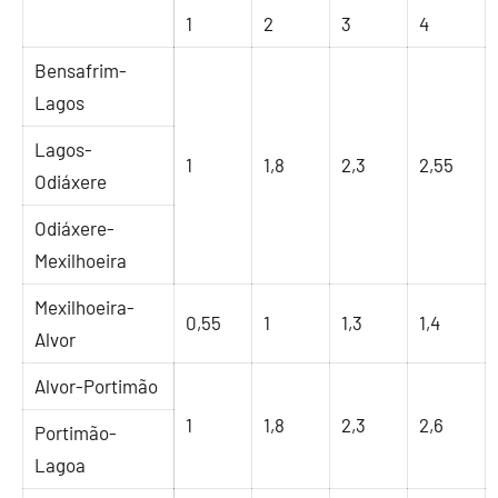
1
2
3
4
Bensafrim-
Lagos
Lagos-
1
1,8
2,3
2,55
Odiáxere
Odiáxere-
Mexilhoeira
Mexilhoeira-
0,55
1
1,3
1,4
Alvor
Alvor-Portimão
1
1,8
2,3
2,6
Portimão-
Lagoa