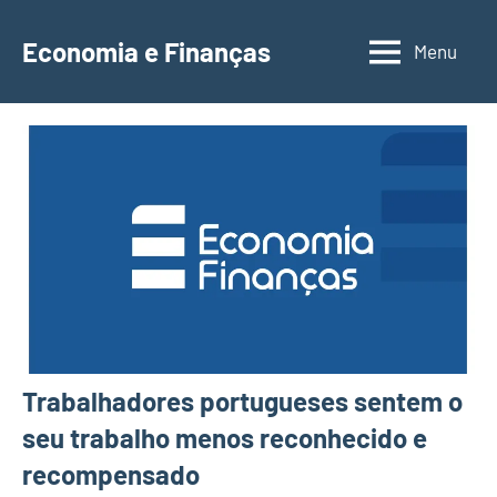
Saltar
para
Economia e Finanças
Menu
Depósitos
o
a
conteúdo
Prazo,
IRS,
Finanças
Pessoais,
Calendários
Trabalhadores portugueses sentem o
seu trabalho menos reconhecido e
recompensado