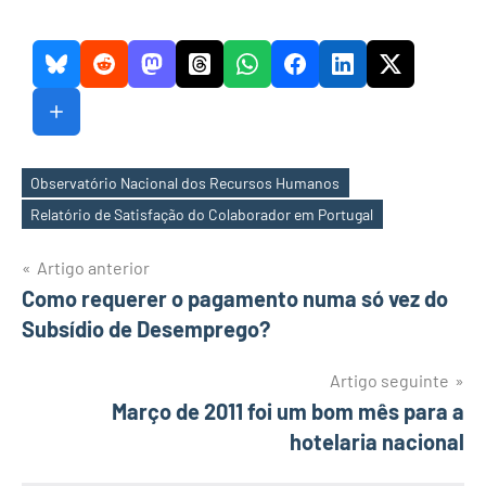
Observatório Nacional dos Recursos Humanos
Etiquetas
Relatório de Satisfação do Colaborador em Portugal
Navegação
Artigo anterior
Como requerer o pagamento numa só vez do
de
Subsídio de Desemprego?
artigos
Artigo seguinte
Março de 2011 foi um bom mês para a
hotelaria nacional