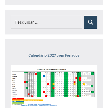
Pesquisar
Pesquisar
por:
Calendário 2027 com Feriados