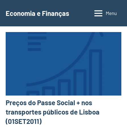
Saltar
para
Economia e Finanças
Menu
Depósitos
o
a
conteúdo
Prazo,
IRS,
Finanças
Pessoais,
Calendários
Preços do Passe Social + nos
transportes públicos de Lisboa
(01SET2011)