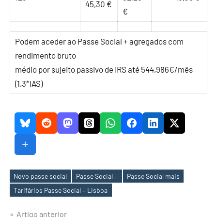
45,30 €
€
Podem aceder ao Passe Social + agregados com
rendimento bruto
médio por sujeito passivo de IRS até 544,986€/mês
(1,3*IAS)
Novo passe social
Passe Social +
Passe Social mais
Etiquetas
Tarifários Passe Social + Lisboa
Navegação
Artigo anterior