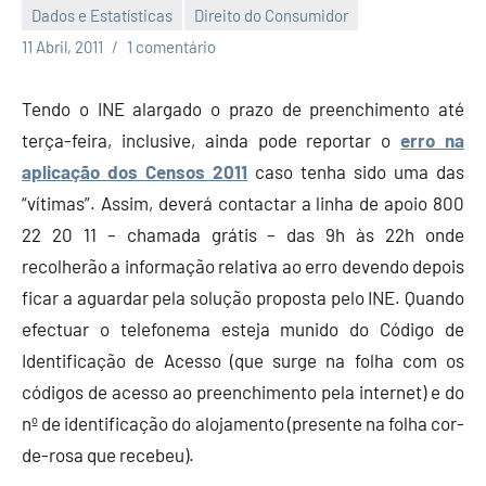
Dados e Estatísticas
Direito do Consumidor
Economia
11 Abril, 2011
1 comentário
e
Finanças
Tendo o INE alargado o prazo de preenchimento até
terça-feira, inclusive, ainda pode reportar o
erro na
aplicação dos Censos 2011
caso tenha sido uma das
“vítimas”. Assim, deverá contactar a linha de apoio 800
22 20 11 – chamada grátis – das 9h às 22h onde
recolherão a informação relativa ao erro devendo depois
ficar a aguardar pela solução proposta pelo INE. Quando
efectuar o telefonema esteja munido do Código de
Identificação de Acesso (que surge na folha com os
códigos de acesso ao preenchimento pela internet) e do
nº de identificação do alojamento (presente na folha cor-
de-rosa que recebeu).