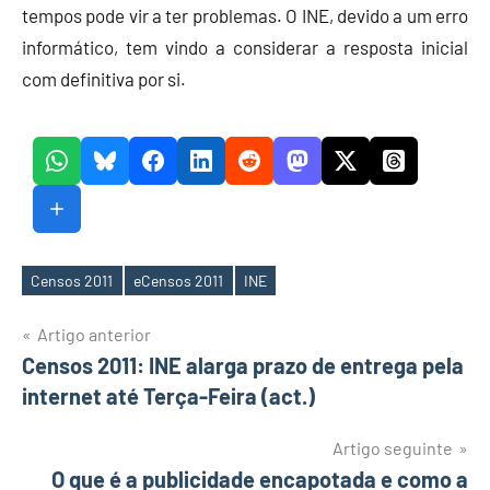
tempos pode vir a ter problemas. O INE, devido a um erro
informático, tem vindo a considerar a resposta inicial
com definitiva por si.
Censos 2011
eCensos 2011
INE
Etiquetas
Navegação
Artigo anterior
Censos 2011: INE alarga prazo de entrega pela
de
internet até Terça-Feira (act.)
artigos
Artigo seguinte
O que é a publicidade encapotada e como a