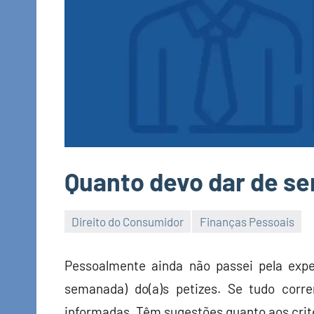
Quanto devo dar de 
Direito do Consumidor
Finanças Pessoais
Economia
e
Pessoalmente ainda não passei pela exp
Finanças
semanada) do(a)s petizes. Se tudo corre
informadas. Têm sugestões quanto aos crit