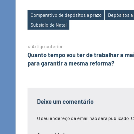
Comparativo de depósitos a prazo
Depósitos a
Etiquetas
Subsídio de Natal
Navegação
Artigo anterior
Quanto tempo vou ter de trabalhar a ma
de
para garantir a mesma reforma?
artigos
Deixe um comentário
O seu endereço de email não será publicado.
C