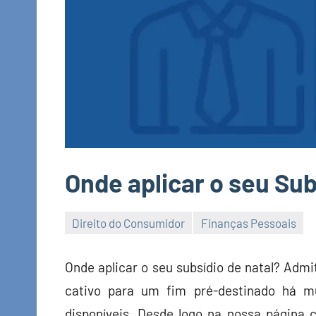
Onde aplicar o seu Sub
Direito do Consumidor
Finanças Pessoais
Economia
e
Onde aplicar o seu subsídio de natal? Admit
Finanças
cativo para um fim pré-destinado há mu
disponíveis. Desde logo na nossa página