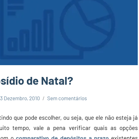
sídio de Natal?
3 Dezembro, 2010
Sem comentários
indo que pode escolher, ou seja, que ele não esteja já
ito tempo, vale a pena verificar quais as opções
 com o
comparativo de depósitos a prazo
existentes