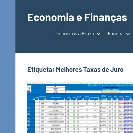
Saltar
para
Economia e Finanças
o
Depósitos
conteúdo
a
Depósitos a Prazo
Família
Prazo,
IRS,
Finanças
Pessoais,
Etiqueta:
Melhores Taxas de Juro
Calendários