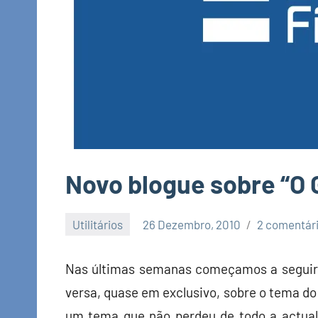
Novo blogue sobre “O
Utilitários
26 Dezembro, 2010
2 comentár
Economia
e
Nas últimas semanas começamos a seguir 
Finanças
versa, quase em exclusivo, sobre o tema do s
um tema que não perdeu de todo a actual