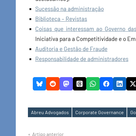
Sucessão na administração
Biblioteca – Revistas
Coisas que interessam ao Governo da
Iniciativa para a Competitividade e o Em
Auditoria e Gestão de Fraude
Responsabilidade de administradores
Abreu Advogados
Corporate Governance
Go
Etiquetas
Navegação
Artigo anterior