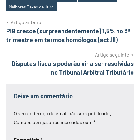
Etiquetas
Melhores Taxas de Juro
Navegação
Artigo anterior
PIB cresce (surpreendentemente) 1,5% no 3º
de
trimestre em termos homólogos (act.III)
artigos
Artigo seguinte
Disputas fiscais poderão vir a ser resolvidas
no Tribunal Arbitral Tributário
Deixe um comentário
O seu endereço de email não será publicado.
Campos obrigatórios marcados com
*
Comentário
*