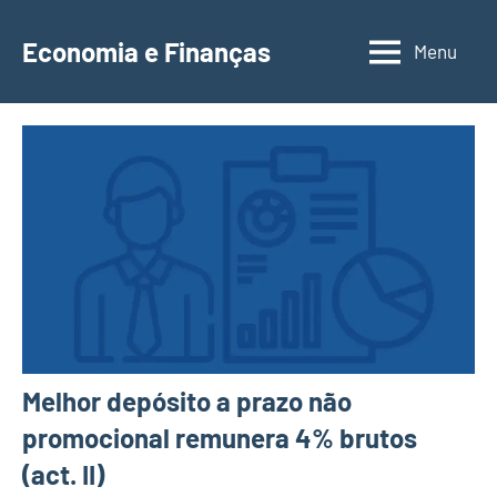
Saltar
para
Economia e Finanças
Menu
Depósitos
o
a
conteúdo
Prazo,
IRS,
Finanças
Pessoais,
Calendários
Melhor depósito a prazo não
promocional remunera 4% brutos
(act. II)