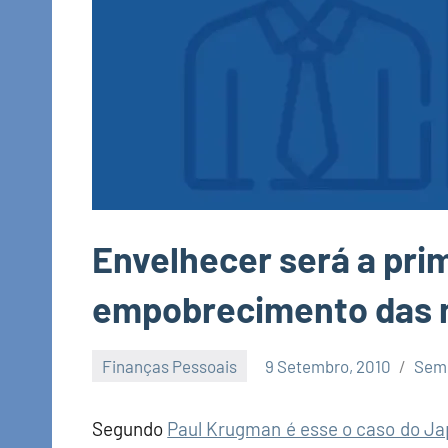
Envelhecer será a pri
empobrecimento das 
Finanças Pessoais
9 Setembro, 2010
Sem
Economia
e
Segundo
Paul Krugman é esse o caso do J
Finanças