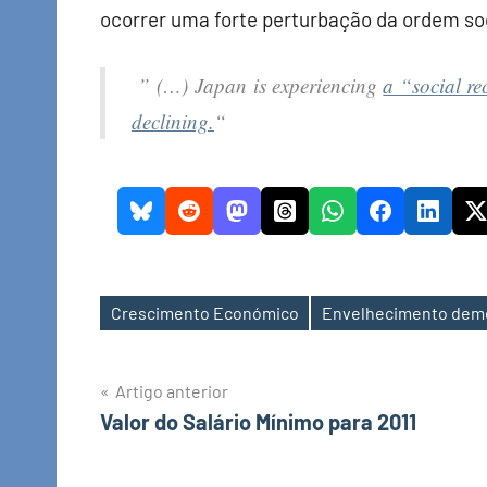
ocorrer uma forte perturbação da ordem soc
” (…) Japan is experiencing
a “social re
declining.
“
Crescimento Económico
Envelhecimento dem
Etiquetas
Navegação
Artigo anterior
Valor do Salário Mínimo para 2011
de
artigos