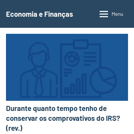
Saltar
para
Economia e Finanças
Menu
Depósitos
o
a
conteúdo
Prazo,
IRS,
Finanças
Pessoais,
Calendários
Durante quanto tempo tenho de
conservar os comprovativos do IRS?
(rev.)