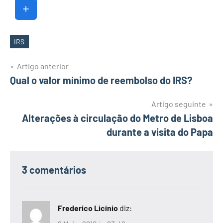
IRS
Etiquetas
Navegação
Artigo anterior
Qual o valor mínimo de reembolso do IRS?
de
artigos
Artigo seguinte
Alterações à circulação do Metro de Lisboa
durante a visita do Papa
3 comentários
Frederico Licínio
diz: