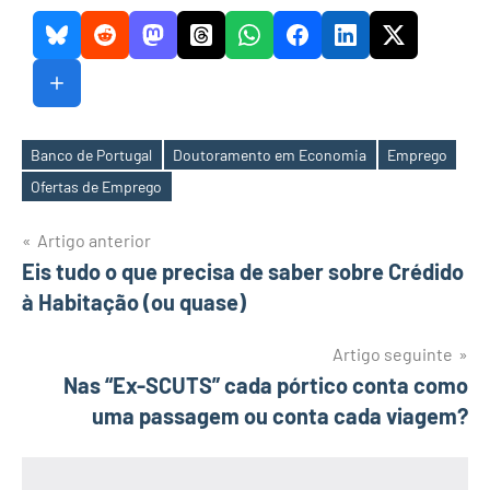
Banco de Portugal
Doutoramento em Economia
Emprego
Etiquetas
Ofertas de Emprego
Navegação
Artigo anterior
Eis tudo o que precisa de saber sobre Crédido
de
à Habitação (ou quase)
artigos
Artigo seguinte
Nas “Ex-SCUTS” cada pórtico conta como
uma passagem ou conta cada viagem?