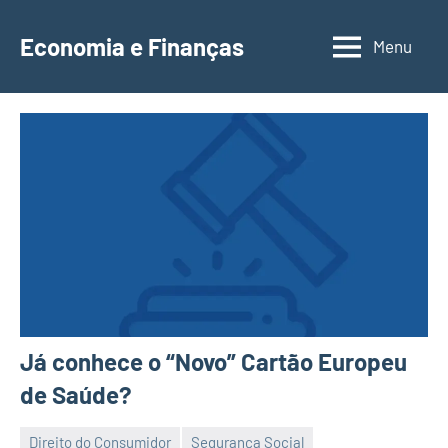
Saltar
para
Economia e Finanças
Menu
Depósitos
o
a
conteúdo
Prazo,
IRS,
Finanças
Pessoais,
Calendários
Já conhece o “Novo” Cartão Europeu
de Saúde?
Direito do Consumidor
Segurança Social