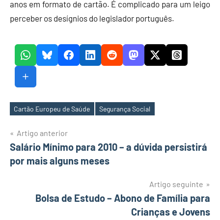
anos em formato de cartão. É complicado para um leigo
perceber os desígnios do legislador português.
Cartão Europeu de Saúde
Segurança Social
Etiquetas
Navegação
Artigo anterior
Salário Mínimo para 2010 – a dúvida persistirá
de
por mais alguns meses
artigos
Artigo seguinte
Bolsa de Estudo – Abono de Família para
Crianças e Jovens