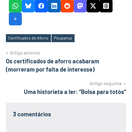
Certificados de Aforro
Poupança
Etiquetas
Navegação
Artigo anterior
Os certificados de aforro acabaram
de
(morreram por falta de interesse)
artigos
Artigo seguinte
Uma historieta a ler: “Bolsa para totós”
3 comentários