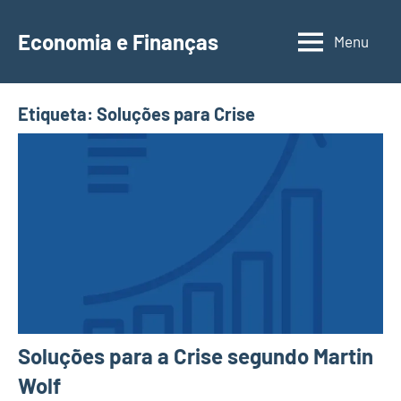
Saltar
para
Economia e Finanças
Menu
Depósitos
o
a
conteúdo
Prazo,
Etiqueta:
Soluções para Crise
IRS,
Finanças
Pessoais,
Calendários
Soluções para a Crise segundo Martin
Wolf