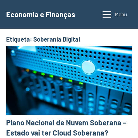
Saltar
para
Economia e Finanças
Menu
Depósitos
o
a
conteúdo
Prazo,
Etiqueta:
Soberania Digital
IRS,
Finanças
Pessoais,
Calendários
Plano Nacional de Nuvem Soberana –
Estado vai ter Cloud Soberana?