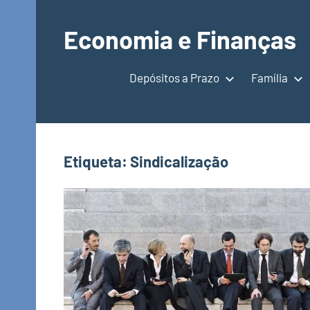
Saltar
para
Economia e Finanças
o
Depósitos
conteúdo
a
Depósitos a Prazo
Família
Prazo,
IRS,
Finanças
Pessoais,
Etiqueta:
Sindicalização
Calendários