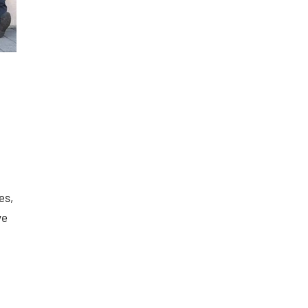
es,
ve