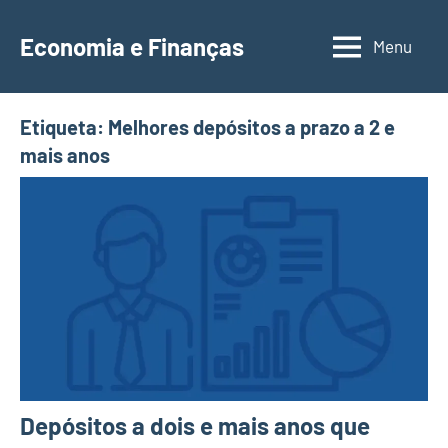
Saltar
para
Economia e Finanças
Menu
Depósitos
o
a
conteúdo
Prazo,
Etiqueta:
Melhores depósitos a prazo a 2 e
IRS,
mais anos
Finanças
Pessoais,
Calendários
Depósitos a dois e mais anos que