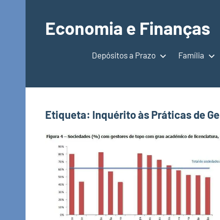
Saltar
para
Economia e Finanças
o
Depósitos
conteúdo
a
Depósitos a Prazo
Família
Prazo,
IRS,
Finanças
Pessoais,
Etiqueta:
Inquérito às Práticas de G
Calendários