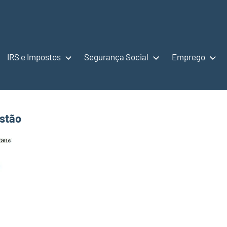
IRS e Impostos
Segurança Social
Emprego
estão