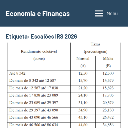
Saltar
para
Economia e Finanças
Menu
Depósitos
o
a
conteúdo
Prazo,
Etiqueta:
Escalões IRS 2026
IRS,
Finanças
Pessoais,
Calendários