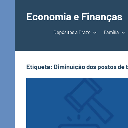
Saltar
para
Economia e Finanças
o
Depósitos
conteúdo
a
Depósitos a Prazo
Família
Prazo,
IRS,
Finanças
Pessoais,
Etiqueta:
Diminuição dos postos de 
Calendários