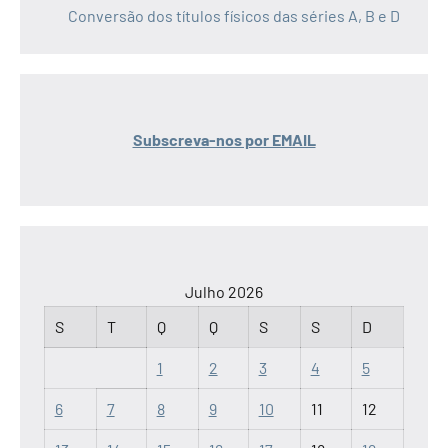
Conversão dos títulos físicos das séries A, B e D
Subscreva-nos por EMAIL
Julho 2026
S
T
Q
Q
S
S
D
1
2
3
4
5
6
7
8
9
10
11
12