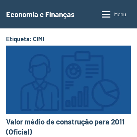
Saltar
para
Economia e Finanças
Menu
Depósitos
o
a
conteúdo
Prazo,
Etiqueta:
CIMI
IRS,
Finanças
Pessoais,
Calendários
Valor médio de construção para 2011
(Oficial)