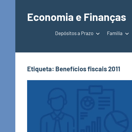
Saltar
para
Economia e Finanças
o
Depósitos
conteúdo
a
Depósitos a Prazo
Família
Prazo,
IRS,
Finanças
Pessoais,
Etiqueta:
Benefícios fiscais 2011
Calendários