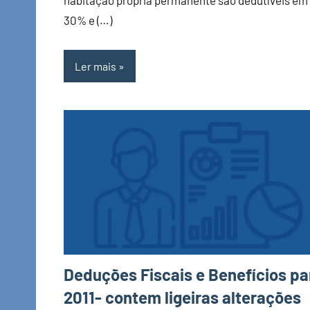
habitação própria permanente são dedutíveis em
30% e (…)
Ler mais
Deduções Fiscais e Benefícios pa
2011- contem ligeiras alterações