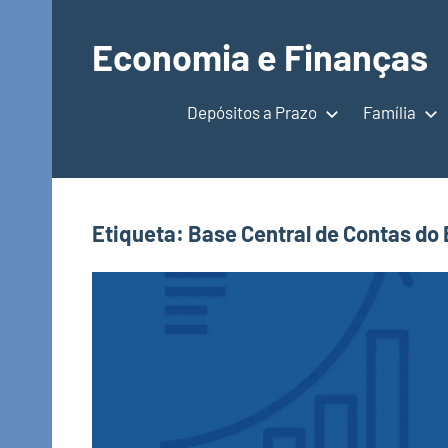
Saltar
para
Economia e Finanças
o
Depósitos
conteúdo
a
Depósitos a Prazo
Família
Prazo,
IRS,
Finanças
Pessoais,
Etiqueta:
Base Central de Contas do 
Calendários