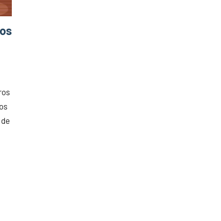
 os
ros
nos
5 de